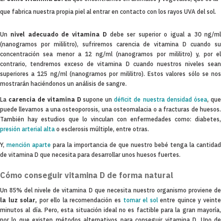
que fabrica nuestra propia piel al entrar en contacto con los rayos UVA del sol.
Un
nivel adecuado de vitamina D
debe ser superior o igual a 30 ng/m
(nanogramos por mililitro), sufriremos carencia de vitamina D cuando su
concentración sea menor a 12 ng/ml (nanogramos por mililitro) y, por el
contrario, tendremos exceso de vitamina D cuando nuestros niveles sean
superiores a 125 ng/ml (nanogramos por mililitro). Estos valores sólo se nos
mostrarán haciéndonos un análisis de sangre.
La
carencia de vitamina D
supone un
déficit de nuestra densidad ósea
, qu
puede llevarnos a una osteoporosis, una osteomalacia o a fracturas de huesos.
También hay estudios que lo vinculan con enfermedades como: diabetes,
presión arterial alta
o esclerosis múltiple, entre otras.
Y,
mención aparte
para la importancia de que nuestro bebé tenga la cantidad
de vitamina D que necesita para desarrollar unos huesos fuertes.
Cómo conseguir vitamina D de forma natural
Un 85% del nivele de vitamina D que necesita nuestro organismo proviene de
la luz solar,
por ello la recomendación es
tomar el sol
entre quince y veint
minutos al día. Pero, esta situación ideal no es factible para la gran mayoría,
por lo que existen métodos alternativos para conseguir vitamina D. Uno de