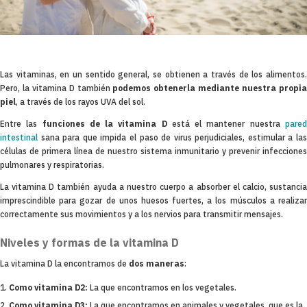
Las vitaminas, en un sentido general, se obtienen a través de los alimentos.
Pero, la vitamina D también
podemos obtenerla mediante nuestra propi
piel
, a través de los rayos UVA del sol.
Entre las
funciones de la vitamina D
está el mantener nuestra
pare
intestinal
sana para que impida el paso de virus perjudiciales, estimular a la
células de primera línea de nuestro sistema inmunitario y prevenir infecciones
pulmonares y respiratorias.
La vitamina D también ayuda a nuestro cuerpo a absorber el calcio, sustancia
imprescindible para gozar de unos huesos fuertes, a los músculos a realizar
correctamente sus movimientos y a los nervios para transmitir mensajes.
Niveles y formas de la vitamina D
La vitamina D la encontramos de
dos maneras
:
Como vitamina D2:
La que encontramos en los vegetales.
Como vitamina D3:
La que encontramos en animales y vegetales, que es la