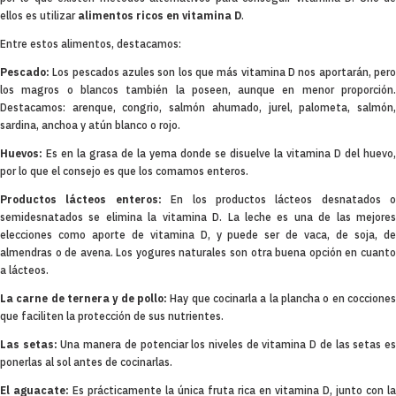
ellos es utilizar
alimentos ricos en vitamina D
.
Entre estos alimentos, destacamos:
Pescado:
Los pescados azules son los que más vitamina D nos aportarán, pero
los magros o blancos también la poseen, aunque en menor proporción.
Destacamos: arenque, congrio, salmón ahumado, jurel, palometa, salmón,
sardina, anchoa y atún blanco o rojo.
Huevos:
Es en la grasa de la yema donde se disuelve la vitamina D del huevo,
por lo que el consejo es que los comamos enteros.
Productos lácteos enteros:
En los productos lácteos desnatados o
semidesnatados se elimina la vitamina D. La leche es una de las mejores
elecciones como aporte de vitamina D, y puede ser de vaca, de soja, de
almendras o de avena. Los yogures naturales son otra buena opción en cuanto
a lácteos.
La carne de ternera y de pollo:
Hay que cocinarla a la plancha o en coccione
que faciliten la protección de sus nutrientes.
Las setas:
Una manera de potenciar los niveles de vitamina D de las setas e
ponerlas al sol antes de cocinarlas.
El aguacate:
Es prácticamente la única fruta rica en vitamina D, junto con la