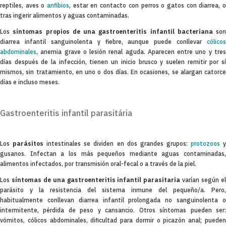
reptiles, aves o
anfibios
, estar en contacto con perros o gatos con diarrea, 
tras ingerir alimentos y aguas contaminadas.
Los
síntomas propios de una gastroenteritis infantil bacteriana
son
diarrea infantil sanguinolenta y fiebre, aunque puede conllevar
cólicos
abdominales
, anemia grave o lesión renal aguda. Aparecen entre uno y tres
días después de la infección, tienen un inicio brusco y suelen remitir por sí
mismos, sin tratamiento, en uno o dos días. En ocasiones, se alargan catorce
días e incluso meses.
Gastroenteritis infantil parasitária
Los
parásitos
intestinales se dividen en dos grandes grupos:
protozoos
gusanos. Infectan a los más pequeños mediante aguas contaminadas,
alimentos infectados, por transmisión oral-fecal o a través de la piel.
Los
síntomas de una gastroenteritis infantil parasitaria
varían según e
parásito y la resistencia del sistema inmune del pequeño/a. Pero,
habitualmente conllevan diarrea infantil prolongada no sanguinolenta o
intermitente, pérdida de peso y cansancio. Otros síntomas pueden ser:
vómitos, cólicos abdominales, dificultad para dormir o picazón anal; pueden