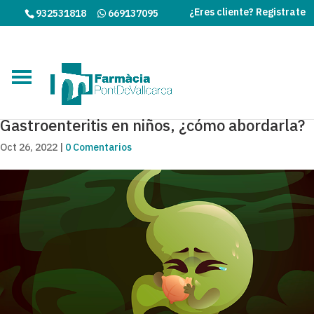
¿Eres cliente? Registrate
932531818
669137095
Gastroenteritis en niños, ¿cómo abordarla?
Oct 26, 2022
|
0 Comentarios