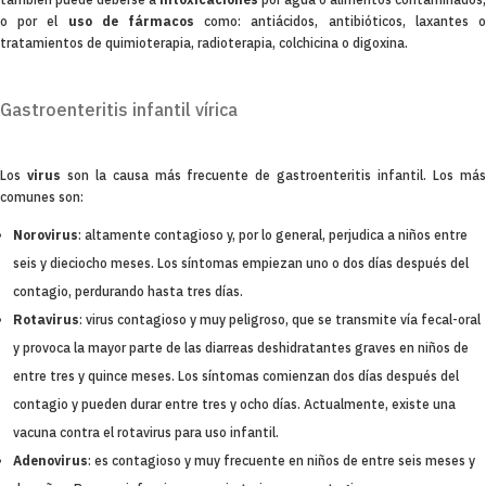
también puede deberse a
intoxicaciones
por agua o alimentos contaminados,
o por el
uso de fármacos
como: antiácidos, antibióticos, laxantes 
tratamientos de quimioterapia, radioterapia, colchicina o digoxina.
Gastroenteritis infantil vírica
Los
virus
son la causa más frecuente de gastroenteritis infantil. Los má
comunes son:
Norovirus
: altamente contagioso y, por lo general, perjudica a niños entre
seis y dieciocho meses. Los síntomas empiezan uno o dos días después del
contagio, perdurando hasta tres días.
Rotavirus
: virus contagioso y muy peligroso, que se transmite vía fecal-oral
y provoca la mayor parte de las diarreas deshidratantes graves en niños de
entre tres y quince meses. Los síntomas comienzan dos días después del
contagio y pueden durar entre tres y ocho días. Actualmente, existe una
vacuna contra el rotavirus para uso infantil.
Adenovirus
: es contagioso y muy frecuente en niños de entre seis meses y