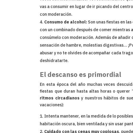
vas a consumir en lugar de ir picando del centro
con moderación.
Consumo de alcohol:
Son unas fiestas en la
con un combinado después de comer mientras ala
consúmelo con moderación. Además de añadir calo
sensación de hambre, molestias digestivas… ¡Por
abusar y no te olvides de acompañar cada trago
deshidratarte.
El descanso es primordial
En esta época del año muchas veces descuida
fiestas que duran hasta altas horas o querer 
ritmos circadianos
y nuestros hábitos de su
vacaciones):
Intenta mantener, en la medida de lo posible
habitación oscura, bien ventilada y sin usar pan
Cuidado con las cenas muy copiosas
, pued