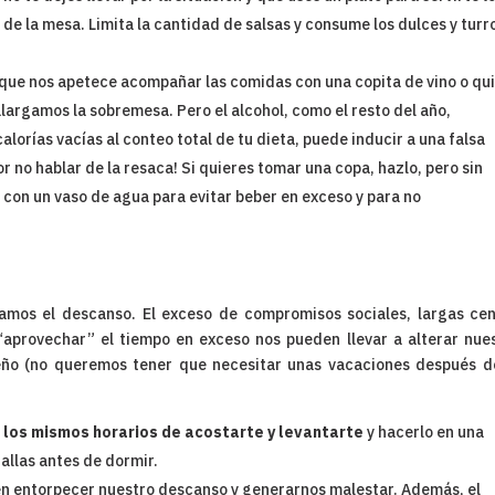
 de la mesa. Limita la cantidad de salsas y consume los dulces y tur
s que nos apetece acompañar las comidas con una copita de vino o qu
rgamos la sobremesa. Pero el alcohol, como el resto del año,
rías vacías al conteo total de tu dieta, puede inducir a una falsa
 no hablar de la resaca! Si quieres tomar una copa, hazlo, pero sin
 con un vaso de agua para evitar beber en exceso y para no
mos el descanso. El exceso de compromisos sociales, largas ce
“aprovechar” el tiempo en exceso nos pueden llevar a alterar nue
eño (no queremos tener que necesitar unas vacaciones después d
s
los mismos horarios de acostarte y levantarte
y hacerlo en una
tallas antes de dormir.
en entorpecer nuestro descanso y generarnos malestar. Además, el