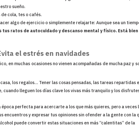
uestro sueño.
de cola, tes o cafés.
hacer algo de ejercicio o simplemente relajarte: Aunque sea un tiemp
 tus ratos de autocuidado y descanso mental y físico. Está bien
vita el estrés en navidades
jico, en muchas ocasiones no vienen acompañadas de mucha paz y s
 casa, los regalos… Tener las cosas pensadas, las tareas repartidas e
 cuando lleguen los días clave los vivas más tranquilo y los disfrute
a época perfecta para acercarte a los que más quieres, pero a veces 
us encuentros y expresar tus opiniones sin ofender a la gente con la 
ohol puede convertir estas situaciones en más “calentitas” de la