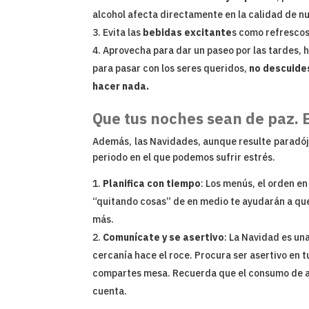
alcohol afecta directamente en la calidad de n
Evita las
bebidas excitante
s como refrescos 
Aprovecha para dar un paseo por las tardes, 
para pasar con los seres queridos,
no descuides
hacer nada.
Que tus noches sean de paz. E
Además, las Navidades, aunque resulte paradó
periodo en el que podemos sufrir estrés.
Planifica con tiempo
: Los menús, el orden en
“quitando cosas” de en medio te ayudarán a que,
más.
Comunícate y se asertivo
: La Navidad es un
cercanía hace el roce. Procura ser asertivo en t
compartes mesa. Recuerda que el consumo de alc
cuenta.