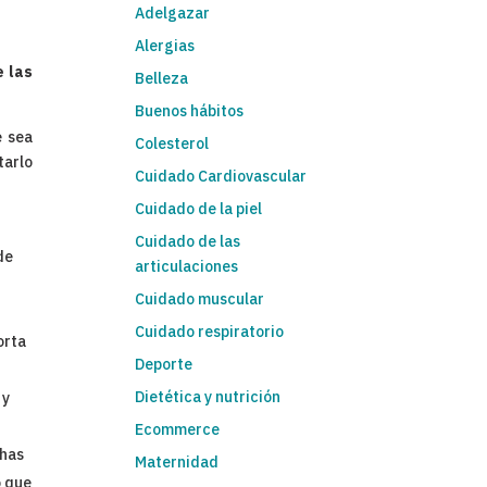
Adelgazar
Alergias
e las
Belleza
Buenos hábitos
e sea
Colesterol
tarlo
Cuidado Cardiovascular
Cuidado de la piel
Cuidado de las
de
articulaciones
Cuidado muscular
Cuidado respiratorio
orta
Deporte
Dietética y nutrición
 y
Ecommerce
chas
Maternidad
o que