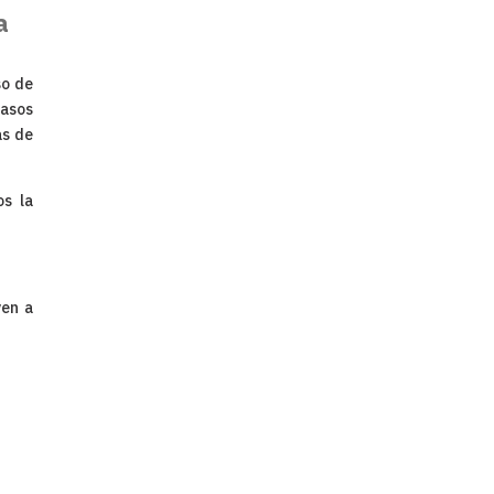
a
so de
casos
as de
s la
ven a