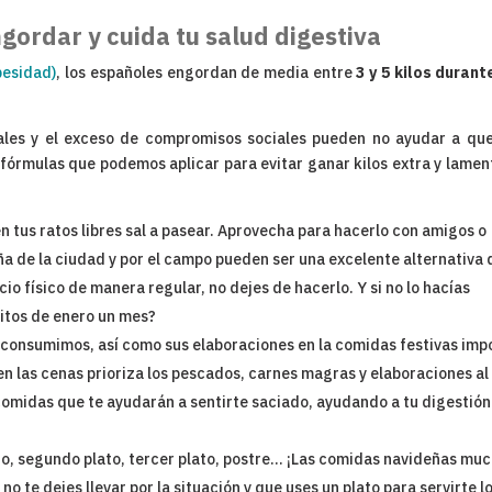
ngordar y cuida tu salud digestiva
besidad)
, los españoles engordan de media entre
3 y 5 kilos durant
nales y el exceso de compromisos sociales pueden no ayudar a qu
 fórmulas que podemos aplicar para evitar ganar kilos extra y lamen
n tus ratos libres sal a pasear. Aprovecha para hacerlo con amigos o
ña de la ciudad y por el campo pueden ser una excelente alternativa 
icio físico de manera regular, no dejes de hacerlo. Y si no lo hacías
itos de enero un mes?
 consumimos, así como sus elaboraciones en la comidas festivas imp
en las cenas prioriza los pescados, carnes magras y elaboraciones al
comidas que te ayudarán a sentirte saciado, ayudando a tu digestión
lato, segundo plato, tercer plato, postre… ¡Las comidas navideñas mu
 te dejes llevar por la situación y que uses un plato para servirte l