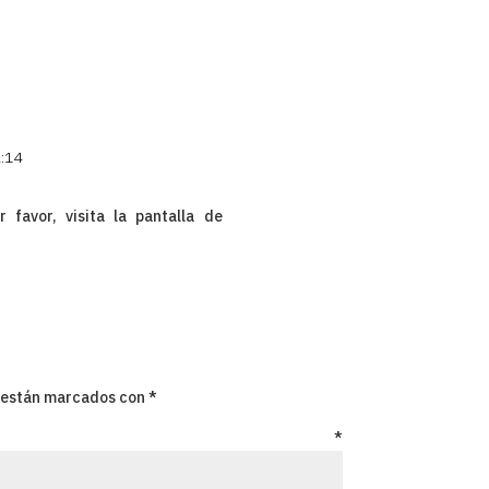
2:14
Responder
favor, visita la pantalla de
s están marcados con
*
ario
*