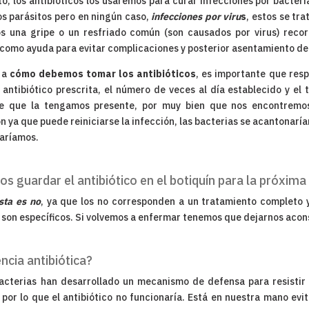
to, los antibióticos los usaremos para curar infecciones por bacter
os parásitos pero en ningún caso,
infecciones por viru
s
, estos se tr
 una gripe o un resfriado común (son causados por virus) record
n como ayuda para evitar complicaciones y posterior asentamiento de
 a
cómo debemos tomar los antibióticos
, es importante que resp
 antibiótico prescrita, el número de veces al día establecido y el
e que la tengamos presente, por muy bien que nos encontremos
 ya que puede reiniciarse la infección, las bacterias se acantonaría
raríamos.
 guardar el antibiótico en el botiquín para la próxima
sta es no
, ya que los no corresponden a un tratamiento completo y 
 son específicos. Si volvemos a enfermar tenemos que dejarnos acons
ncia antibiótica?
acterias han desarrollado un mecanismo de defensa para resistir a
por lo que el antibiótico no funcionaría. Está en nuestra mano evi