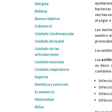
ayudarnos
Alergias
bacterias
Belleza
vez has es
Buenos hábitos
el yogur 
Colesterol
Las bacte
Cuidado Cardiovascular
nuestro o
Cuidado de la piel
provocándo
Cuidado de las
Los antibi
articulaciones
Los
antib
Cuidado muscular
es decir,
Cuidado respiratorio
contamos 
Deporte
Infecci
Dietética y nutrición
Infecci
Ecommerce
Infecci
Maternidad
Infeccio
Niños