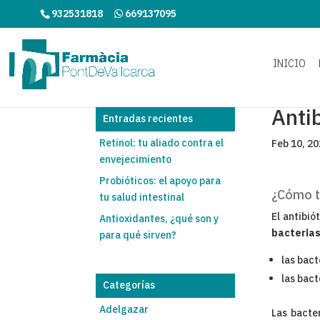
932531818
669137095
INICIO
Anti
Entradas recientes
Retinol: tu aliado contra el
Feb 10, 2
envejecimiento
Probióticos: el apoyo para
¿Cómo t
tu salud intestinal
El antibió
Antioxidantes, ¿qué son y
bacteria
para qué sirven?
las bac
las bac
Categorías
Adelgazar
Las bacte