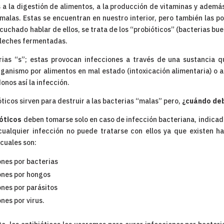
 a la digestión de alimentos, a la producción de vitaminas y ademá
 malas. Estas se encuentran en nuestro interior, pero también las 
cuchado hablar de ellos, se trata de los “probióticos” (bacterias b
o leches fermentadas.
rias “s”; estas provocan infecciones a través de una sustancia 
rganismo por alimentos en mal estado (intoxicación alimentaria) o
nos así la infección.
óticos sirven para destruir a las bacterias “malas” pero,
¿cuándo de
ióticos
deben tomarse solo en caso de infección bacteriana, indicado
 cualquier infección no puede tratarse con ellos ya que existen ha
cuales son:
ones por bacterias
ones por hongos
ones por parásitos
nes por virus.