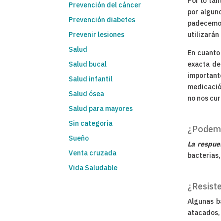
Por lo tan
Prevención del cáncer
por algun
Prevención diabetes
padecemos
Prevenir lesiones
utilizará
Salud
En cuanto
Salud bucal
exacta de
important
Salud infantil
medicación
Salud ósea
no nos cu
Salud para mayores
Sin categoría
¿Podemos
Sueño
La respue
Venta cruzada
bacterias,
Vida Saludable
¿Resiste
Algunas b
atacados, 