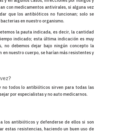
ias y en algunos casos, infecciones por hongos y
atan con medicamentos antivirales, si alguna vez
ar que los antibióticos no funcionan; solo se
 bacterias en nuestro organismo.
etemos la pauta indicada, es decir, la cantidad
 tiempo indicado; esta última indicación es muy
, no debemos dejar bajo ningún concepto la
n en nuestro cuerpo, se harían más resistentes y
 vez?
no todos lo antibióticos sirven para todas las
ejar por especialistas y no auto medicarnos.
 los antibióticos y defenderse de ellos si son
tar estas resistencias, haciendo un buen uso de