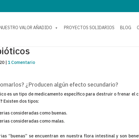
NUESTRO VALOR AÑADIDO
PROYECTOS SOLIDARIOS
BLOG
bióticos
020
|
1 Comentario
omarlos? ¿Producen algún efecto secundario?
tico es un tipo de medicamento específico para destruir o frenar el 
s?
Existen dos tipos:
terias consideradas como buenas.
terias consideradas como malas.
rias “buenas” se encuentran en nuestra flora intestinal y son bene